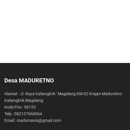
20 Februari 2020 11:33:39
Cara Meningkatkan Mood
Desa MADURETNO
Alamat : Jl. Raya Kaliangkrik ' Magelang KM 02 Krajan Maduretno
Kaliangkrik Magelang
Kode Pos : 56153
Telp : 082137660064
Email : madumanis@gmail.com