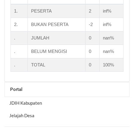
1.
PESERTA
2
inf%
2.
BUKAN PESERTA
-2
inf%
.
JUMLAH
0
nan%
.
BELUM MENGISI
0
nan%
.
TOTAL
0
100%
Portal
JDIH Kabupaten
Jelajah Desa