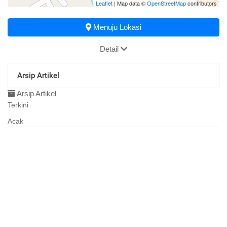
Leaflet
| Map data ©
OpenStreetMap
contributors
Menuju Lokasi
Detail
Arsip Artikel
Arsip Artikel
Terkini
Acak
31 Juli 2026 08:52:29
Persiapan Peringatan HUT RI ke-81 di Desa
Maduretno
30 Juli 2026 14:02:20
Membanganun Desa 2027
13 Februari 2025 14:12:29