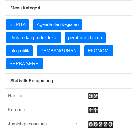
Menu Kategori
BERITA
Agenda dan kegiatan
Umkm dan produk lokal
peraturan dan uu
info publik
PEMBANGUNAN
EKONOMI
SERBA SERBI
Statistik Pengunjung
Hari ini
:
Kemarin
:
Jumlah pengunjung
: