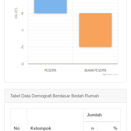
VALUES
0
-1
-2
-3
PESERTA
BUKAN PESERTA
Highcharts.com
Tabel Data Demografi Berdasar Bedah Rumah
Jumlah
No
Kelompok
n
%